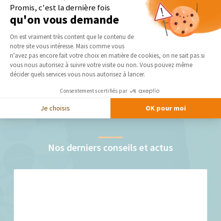
Promis, c'est la dernière fois
qu'on vous demande
Plateforme de Gestion du Consentement 
On est vraiment très content que le contenu de
notre site vous intéresse. Mais comme vous
Axeptio consent
n'avez pas encore fait votre choix en matière de cookies, on ne sait pas si
vous nous autorisez à suivre votre visite ou non. Vous pouvez même
décider quels services vous nous autorisez à lancer.
Consentements certifiés par
Je choisis
OK pour moi
Nos derniers conseils et actus