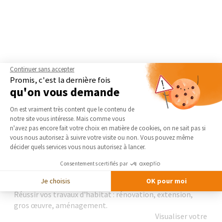
Continuer sans accepter
Promis, c'est la dernière fois
qu'on vous demande
Plateforme de Gestion du Consentement 
On est vraiment très content que le contenu de
notre site vous intéresse. Mais comme vous
Axeptio consent
n'avez pas encore fait votre choix en matière de cookies, on ne sait pas si
vous nous autorisez à suivre votre visite ou non. Vous pouvez même
décider quels services vous nous autorisez à lancer.
Agence de l'Orne
Consentements certifiés par
ORNE HABITAT TRAVAUX
Je choisis
OK pour moi
Réussir vos travaux d'habitat : rénovation, extension,
gros œuvre, aménagement.
Visualiser votre